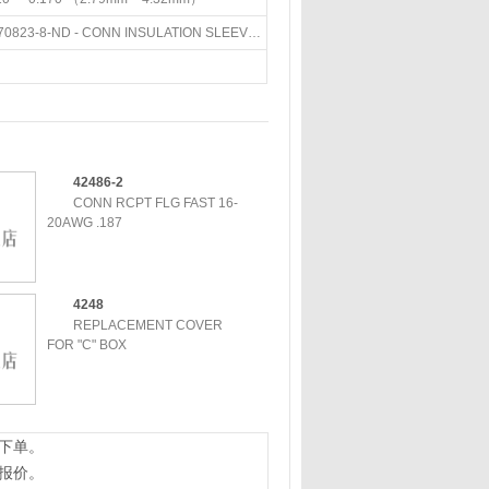
5-170823-8-ND - CONN INSULATION SLEEVE .187 BLK3-170823-8-ND - CONN INSULATION SLEEVE .187A27911-ND - CONN RECPT FLG HOUSING NATURAL
42486-2
CONN RCPT FLG FAST 16-
20AWG .187
4248
REPLACEMENT COVER
FOR "C" BOX
下单。
报价。