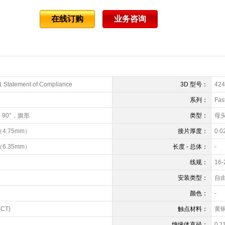
在线订购
业务咨询
 Statement of Compliance
3D 型号：
424
系列：
Fas
- 90°，旗形
类型：
母
"（4.75mm）
接片厚度：
0.
"（6.35mm）
长度 - 总体：
-
线规：
16-
安装类型：
自
颜色：
-
CT)
触点材料：
黄
绝缘体直径：
0.1