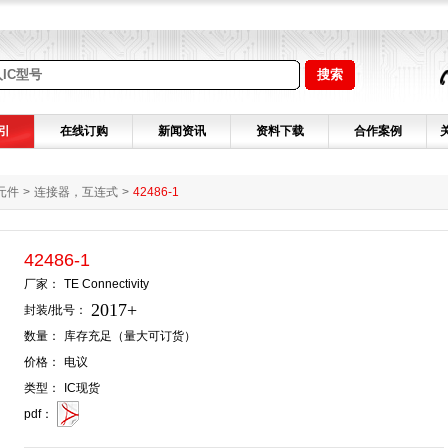
引
在线订购
新闻资讯
资料下载
合作案例
元件
>
连接器，互连式
>
42486-1
42486-1
厂家：
TE Connectivity
2017+
封装/批号：
数量：
库存充足（量大可订货）
价格：
电议
类型：
IC现货
pdf：