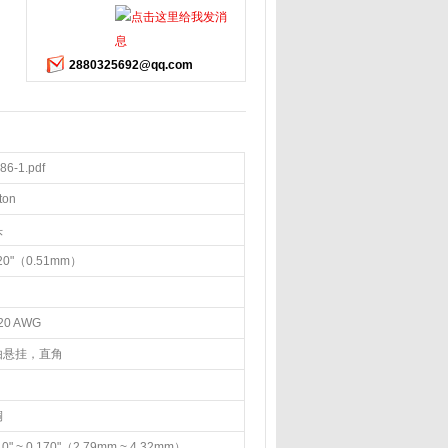
2880325692@qq.com
86-1.pdf
ton
头
020"（0.51mm）
20 AWG
由悬挂，直角
铜
10" ~ 0.170"（2.79mm ~ 4.32mm）