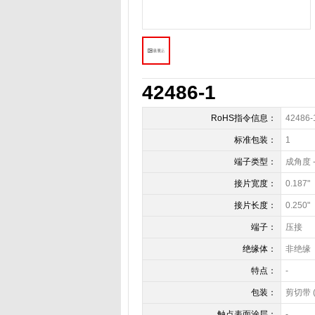
42486-1
RoHS指令信息：
42486-1
商品描述
标准包装：
1
端子类型：
成角度 
接片宽度：
0.187
接片长度：
0.250
端子：
压接
绝缘体：
非绝缘
特点：
-
包装：
剪切带 (
触点表面涂层：
-